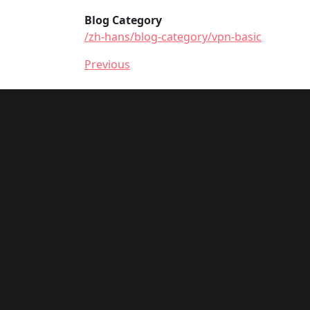
Blog Category
/zh-hans/blog-category/vpn-basic
Previous