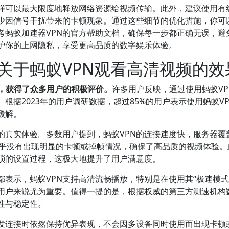
可以最大限度地释放网络资源给视频传输。此外，建议使用有线连
少因信号干扰带来的卡顿现象。通过这些细节的优化措施，你可以
考蚂蚁加速器VPN的官方帮助文档，确保每一步都正确无误，避
护你的上网隐私，享受更高品质的数字娱乐体验。
关于蚂蚁VPN观看高清视频的效
异，获得了众多用户的积极评价。
许多用户反映，通过使用蚂蚁V
根据2023年的用户调研数据，超过85%的用户表示使用蚂蚁V
缓解。
的真实体验。多数用户提到，蚂蚁VPN的连接速度快，服务器覆
几乎没有出现明显的卡顿或掉帧情况，确保了高品质的视频体验。
琐的设置过程，这极大地提升了用户满意度。
表示，蚂蚁VPN支持高清流畅播放，特别是在使用其“极速模
用户来说尤为重要。值得一提的是，根据权威的第三方测速机构数
性与稳定性。
并发连接时依然保持优异表现，不会因多设备同时使用而出现卡顿