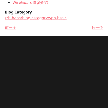
WireGuard协议介绍
Blog Category
/zh-hans/blog-category/vpn-basic
前一个
后一个